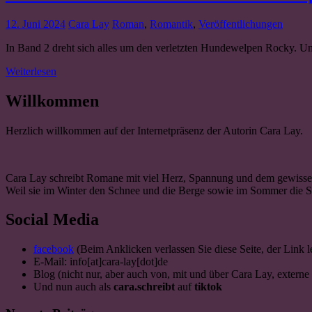
12. Juni 2024
Cara Lay
Roman
,
Romantik
,
Veröffentlichungen
In Band 2 dreht sich alles um den verletzten Hundewelpen Rocky. Un
Weiterlesen
Willkommen
Herzlich willkommen auf der Internetpräsenz der Autorin Cara Lay.
Cara Lay schreibt Romane mit viel Herz, Spannung und dem gewissen 
Weil sie im Winter den Schnee und die Berge sowie im Sommer die Se
Social Media
facebook
(Beim Anklicken verlassen Sie diese Seite, der Link l
E-Mail: info[at]cara-lay[dot]de
Blog (nicht nur, aber auch von, mit und über Cara Lay, externe 
Und nun auch als
cara.schreibt
auf
tiktok