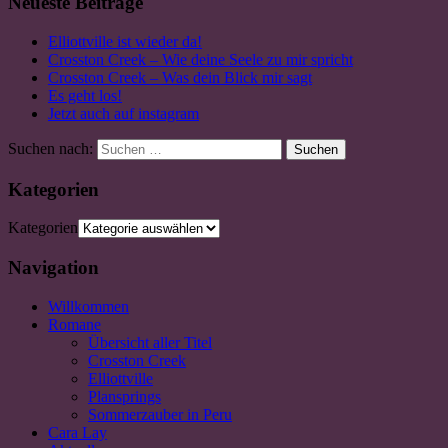
Neueste Beiträge
Elliottville ist wieder da!
Crosston Creek – Wie deine Seele zu mir spricht
Crosston Creek – Was dein Blick mir sagt
Es geht los!
Jetzt auch auf instagram
Suchen nach:
Suchen
Kategorien
Kategorien
Navigation
Willkommen
Romane
Übersicht aller Titel
Crosston Creek
Elliottville
Plansprings
Sommerzauber in Peru
Cara Lay