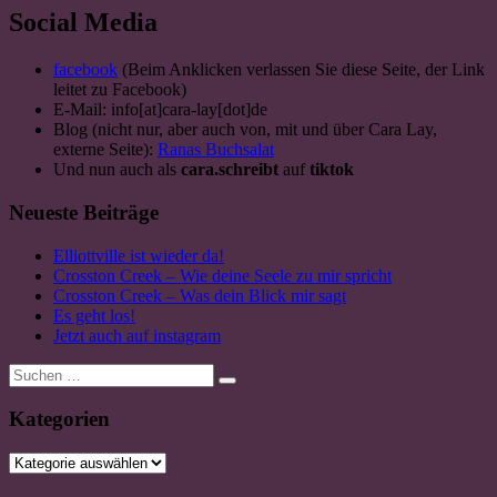
Social Media
facebook
(Beim Anklicken verlassen Sie diese Seite, der Link
leitet zu Facebook)
E-Mail: info[at]cara-lay[dot]de
Blog (nicht nur, aber auch von, mit und über Cara Lay,
externe Seite):
Ranas Buchsalat
Und nun auch als
cara.schreibt
auf
tiktok
Neueste Beiträge
Elliottville ist wieder da!
Crosston Creek – Wie deine Seele zu mir spricht
Crosston Creek – Was dein Blick mir sagt
Es geht los!
Jetzt auch auf instagram
Kategorien