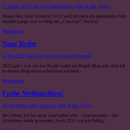
1. Januar 2023
Cara Lay
Autorenleben
,
Dies & das
,
News
Neues Jahr, neue Vorsätze! 2023 wird für mich ein spannendes Jahr
werden.Lange war es ruhig um „Cara Lay“, doch in
Weiterlesen
Neue Reihe
4. Mai 2022
Cara Lay
News
,
Roman
,
Romantik
2023 gibt’s was auf den Reader (oder ins Regal) Mag sein, dass ich
in diesem Blog etwas schreibfaul erschien –
Weiterlesen
Frohe Weihnachten!
25. Dezember 2021
Cara Lay
Dies & das
,
News
Ihr Lieben, ich bin nicht verschollen oder – Gott bewahre – des
Schreibens müde geworden. Auch 2021 war ich fleißig.