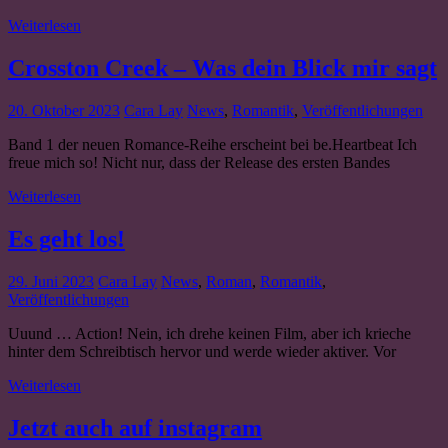
Weiterlesen
Crosston Creek – Was dein Blick mir sagt
20. Oktober 2023
Cara Lay
News
,
Romantik
,
Veröffentlichungen
Band 1 der neuen Romance-Reihe erscheint bei be.Heartbeat Ich
freue mich so! Nicht nur, dass der Release des ersten Bandes
Weiterlesen
Es geht los!
29. Juni 2023
Cara Lay
News
,
Roman
,
Romantik
,
Veröffentlichungen
Uuund … Action! Nein, ich drehe keinen Film, aber ich krieche
hinter dem Schreibtisch hervor und werde wieder aktiver. Vor
Weiterlesen
Jetzt auch auf instagram