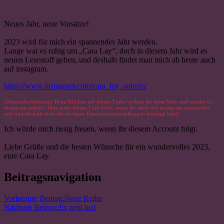
Neues Jahr, neue Vorsätze!
2023 wird für mich ein spannendes Jahr werden.
Lange war es ruhig um „Cara Lay“, doch in diesem Jahr wird es
neuen Lesestoff geben, und deshalb findet man mich ab heute auch
auf instagram.
https://www.instagram.com/cara_lay_autorin/
(Datenschutzhinweis: Beim Klicken auf diesen Links verlasst ihr diese Seite und werdet zu
instagram geleitet. Bitte nutzt diesen Link nicht, wenn ihr nicht auf instagram angemeldet
seid und deshalb nicht die dortigen Datenschutzeinstellungen bestätigt habt)
Ich würde mich riesig freuen, wenn ihr diesem Account folgt.
Liebe Grüße und die besten Wünsche für ein wundervolles 2023,
eure Cara Lay
Beitragsnavigation
Vorheriger Beitrag:
Neue Reihe
Nächster Beitrag:
Es geht los!