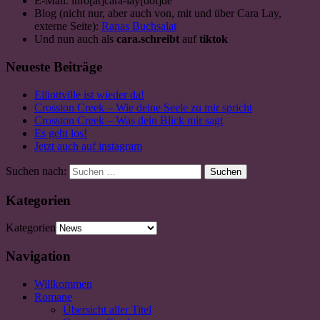
E-Mail: info[at]cara-lay[dot]de
Blog (nicht nur, aber auch von, mit und über Cara Lay,
externe Seite):
Ranas Buchsalat
Und nun auch als
cara.schreibt
auf
tiktok
Neueste Beiträge
Elliottville ist wieder da!
Crosston Creek – Wie deine Seele zu mir spricht
Crosston Creek – Was dein Blick mir sagt
Es geht los!
Jetzt auch auf instagram
Suchen nach:
Suchen
Kategorien
Kategorien
Navigation
Willkommen
Romane
Übersicht aller Titel