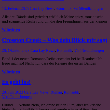
13. Februar 2025
Cara Lay
News
,
Romantik
,
Veröffentlichungen
Alle drei Bände sind (wieder) erhältlich Meine spicy, romantische
und spannende Reihe rund um die drei Freundinnen aus der kleinen
Weiterlesen
Crosston Creek – Was dein Blick mir sagt
20. Oktober 2023
Cara Lay
News
,
Romantik
,
Veröffentlichungen
Band 1 der neuen Romance-Reihe erscheint bei be.Heartbeat Ich
freue mich so! Nicht nur, dass der Release des ersten Bandes
Weiterlesen
Es geht los!
29. Juni 2023
Cara Lay
News
,
Roman
,
Romantik
,
Veröffentlichungen
Uuund … Action! Nein, ich drehe keinen Film, aber ich krieche
hinter dem Schreibtisch hervor und werde wieder aktiver. Vor