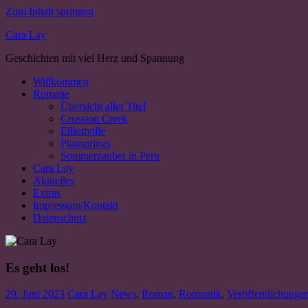
Zum Inhalt springen
Cara Lay
Geschichten mit viel Herz und Spannung
Willkommen
Romane
Übersicht aller Titel
Crosston Creek
Elliottville
Plansprings
Sommerzauber in Peru
Cara Lay
Aktuelles
Extras
Impressum/Kontakt
Datenschutz
Es geht los!
29. Juni 2023
Cara Lay
News
,
Roman
,
Romantik
,
Veröffentlichunge