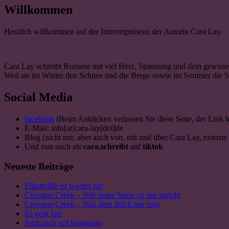
Willkommen
Herzlich willkommen auf der Internetpräsenz der Autorin Cara Lay.
Cara Lay schreibt Romane mit viel Herz, Spannung und dem gewissen 
Weil sie im Winter den Schnee und die Berge sowie im Sommer die Se
Social Media
facebook
(Beim Anklicken verlassen Sie diese Seite, der Link l
E-Mail: info[at]cara-lay[dot]de
Blog (nicht nur, aber auch von, mit und über Cara Lay, externe 
Und nun auch als
cara.schreibt
auf
tiktok
Neueste Beiträge
Elliottville ist wieder da!
Crosston Creek – Wie deine Seele zu mir spricht
Crosston Creek – Was dein Blick mir sagt
Es geht los!
Jetzt auch auf instagram