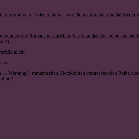
h hervor und werde wieder aktiver. Vor allem auf meinen Social Media K
ige wundervolle Romane geschrieben (darf man das über seine eigenen 
gut!)
röffentlicht.
r vor.
… Werbung!), romantischen, Herzklopfen verursachenden Reihe, über die
wohner!