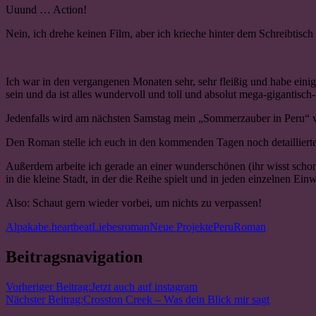
Uuund … Action!
Nein, ich drehe keinen Film, aber ich krieche hinter dem Schreibtisc
Ich war in den vergangenen Monaten sehr, sehr fleißig und habe ein
sein und da ist alles wundervoll und toll und absolut mega-gigantisch-
Jedenfalls wird am nächsten Samstag mein „Sommerzauber in Peru“ ve
Den Roman stelle ich euch in den kommenden Tagen noch detaillierte
Außerdem arbeite ich gerade an einer wunderschönen (ihr wisst schon 
in die kleine Stadt, in der die Reihe spielt und in jeden einzelnen Ein
Also: Schaut gern wieder vorbei, um nichts zu verpassen!
Alpaka
be.heartbeat
Liebesroman
Neue Projekte
Peru
Roman
Beitragsnavigation
Vorheriger Beitrag:
Jetzt auch auf instagram
Nächster Beitrag:
Crosston Creek – Was dein Blick mir sagt