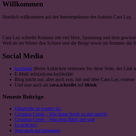
Willkommen
Herzlich willkommen auf der Internetpräsenz der Autorin Cara Lay.
Cara Lay schreibt Romane mit viel Herz, Spannung und dem gewissen 
Weil sie im Winter den Schnee und die Berge sowie im Sommer die Se
Social Media
facebook
(Beim Anklicken verlassen Sie diese Seite, der Link l
E-Mail: info[at]cara-lay[dot]de
Blog (nicht nur, aber auch von, mit und über Cara Lay, externe 
Und nun auch als
cara.schreibt
auf
tiktok
Neueste Beiträge
Elliottville ist wieder da!
Crosston Creek – Wie deine Seele zu mir spricht
Crosston Creek – Was dein Blick mir sagt
Es geht los!
Jetzt auch auf instagram