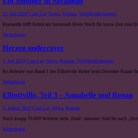
Ein Sommer in Savannah
23. Juli 2019
Cara Lay
News
,
Roman
,
Veröffentlichungen
Romantik trifft Krimi am Savannah River Noch für kurze Zeit zum Ein
Weiterlesen
Herzen undercover
1. Juli 2019
Cara Lay
News
,
Roman
,
Veröffentlichungen
Re-Release von Band 1 der Elliottville Reihe beim Droemer Knaur Imp
Weiterlesen
Elliottville, Teil 3 – Annabelle und Ronan
5. Januar 2019
Cara Lay
News
,
Roman
Nach knapp 70.000 Wörtern steht ‚Ende‘ darunter Seid ihr nach „He
Weiterlesen