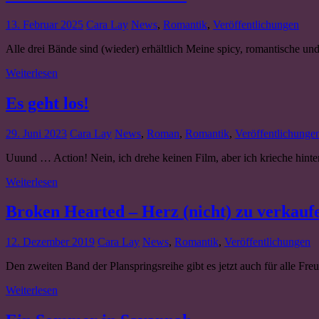
13. Februar 2025
Cara Lay
News
,
Romantik
,
Veröffentlichungen
Alle drei Bände sind (wieder) erhältlich Meine spicy, romantische u
Weiterlesen
Es geht los!
29. Juni 2023
Cara Lay
News
,
Roman
,
Romantik
,
Veröffentlichunge
Uuund … Action! Nein, ich drehe keinen Film, aber ich krieche hinte
Weiterlesen
Broken Hearted – Herz (nicht) zu verkaufen
12. Dezember 2019
Cara Lay
News
,
Romantik
,
Veröffentlichungen
Den zweiten Band der Planspringsreihe gibt es jetzt auch für alle Fr
Weiterlesen